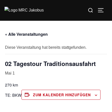
Zum
Suchen
Inhalt
SEIT
nach:
springen
« Alle Veranstaltungen
Diese Veranstaltung hat bereits stattgefunden.
02 Tagestour Traditionsausfahrt
Mai 1
270 km
TE: BKW
ZUM KALENDER HINZUFÜGEN