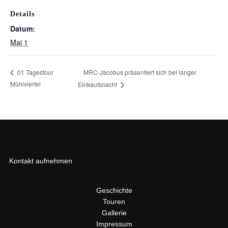
Details
Datum:
Mai 1
MRC-Jacobus präsentiert sich bei langer
01 Tagestour
Mühlviertel
Einkaufsnacht
Kontakt aufnehmen
Geschichte
Touren
Gallerie
Impressum